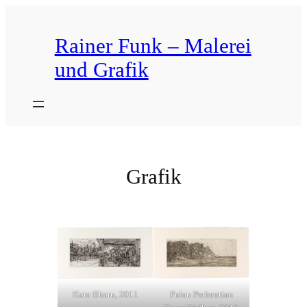
Zum
Inhalt
Rainer Funk – Malerei
springen
und Grafik
Grafik
Pulau Perhentian
Kota Bharu, 2011