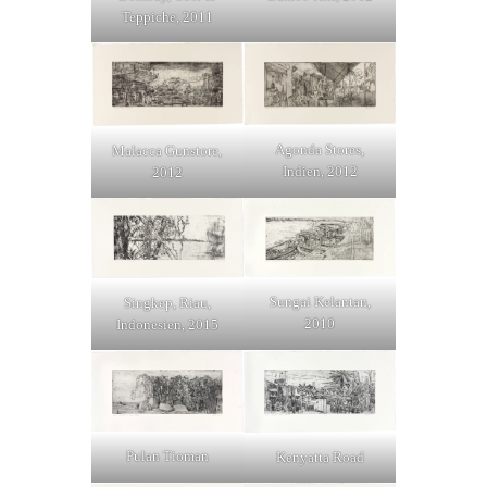
Teppiche, 2011
Agonda Stores,
Malacca Gunstore,
Indien, 2012
2012
Sungai Kelantan,
Singkep, Riau,
2010
Indonesien, 2015
Pulan Tioman
Kenyatta Road