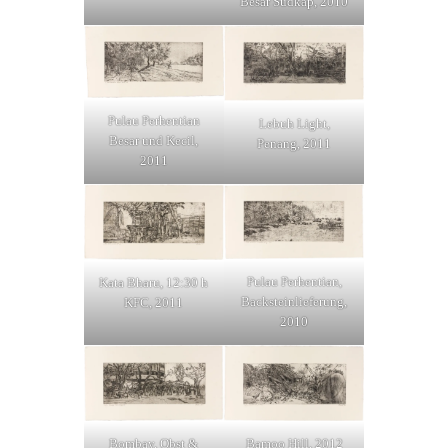
Besar Südkap, 2010
Pulau Perhentian
Lebuh Light,
Besar und Kecil,
Penang, 2011
2011
Pulau Perhentian,
Kata Bharu, 12:30 h
Backsteinlieferung,
KFC, 2011
2010
Bombay, Obst &
Bamoo Hill, 2012